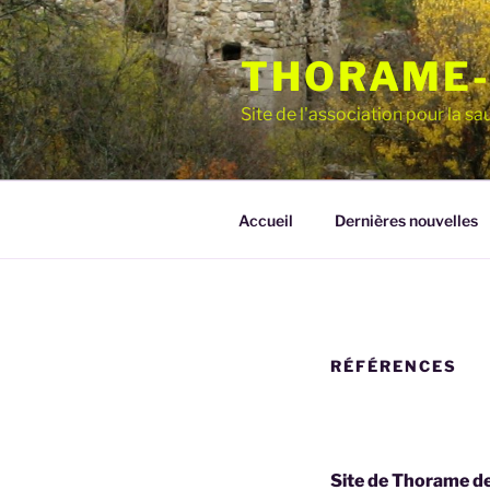
Aller
au
THORAME-
contenu
principal
Site de l'association pour la 
Accueil
Dernières nouvelles
RÉFÉRENCES
Site de Thorame d