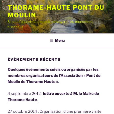
Aller
THORAME-HAUTE PONT DU
au
MOULIN
contenu
principal
Site de l'association pour la sauvegarde du monument
historique
Menu
ÉVÉNEMENTS RÉCENTS
Quelques événements suivis ou organisés par les
membres organisateurs de l’Association « Pont du
Moulin de Thorame Haute ».
4 septembre 2012 :
lettre ouverte à M. le Maire de
Thorame Haute
.
27 octobre 2014 : Organisation d’une première visite