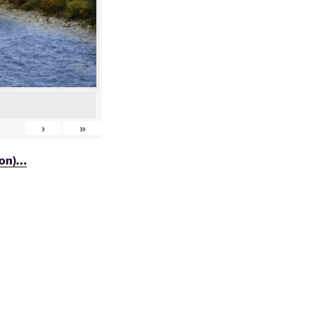
›
»
ion)…