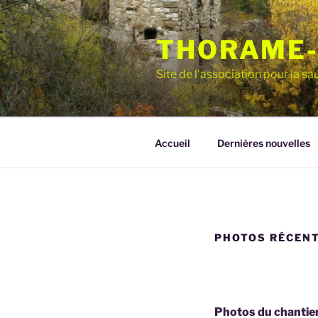
Aller
au
THORAME-
contenu
principal
Site de l'association pour la 
Accueil
Dernières nouvelles
PHOTOS RÉCEN
Photos du chantier