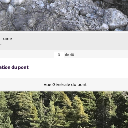
 ruine
c
de
48
ation du pont
Vue Générale du pont