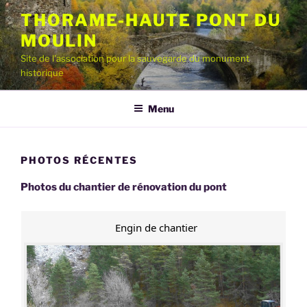
Aller
THORAME-HAUTE PONT DU
au
MOULIN
contenu
principal
Site de l'association pour la sauvegarde du monument
historique
Menu
PHOTOS RÉCENTES
Photos du chantier de rénovation du pont
Engin de chantier