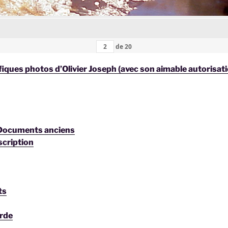
de
20
iques photos d’Olivier Joseph (avec son aimable autorisat
 Documents anciens
scription
ts
rde