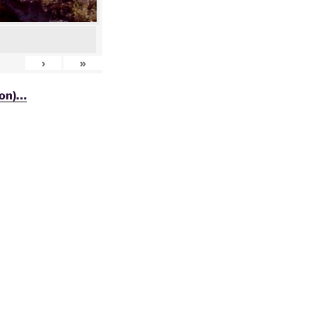
›
»
ion)…