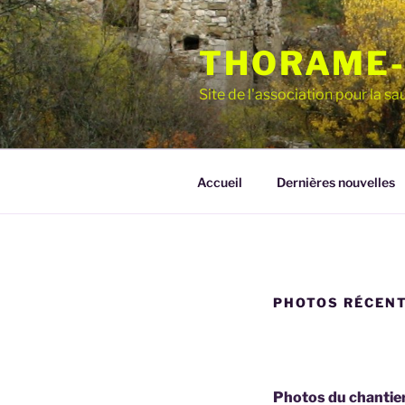
Aller
au
THORAME-
contenu
principal
Site de l'association pour la 
Accueil
Dernières nouvelles
PHOTOS RÉCEN
Photos du chantier