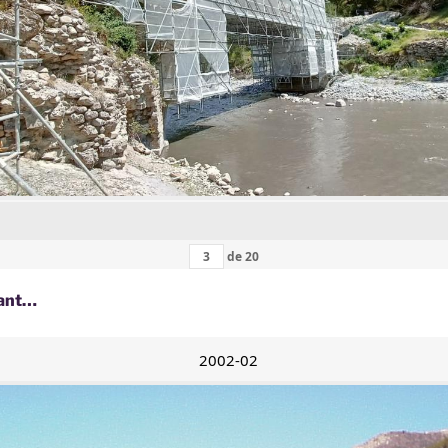
de
20
nant…
2002-02