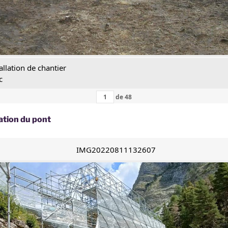
allation de chantier
c
de
48
ation du pont
IMG20220811132607