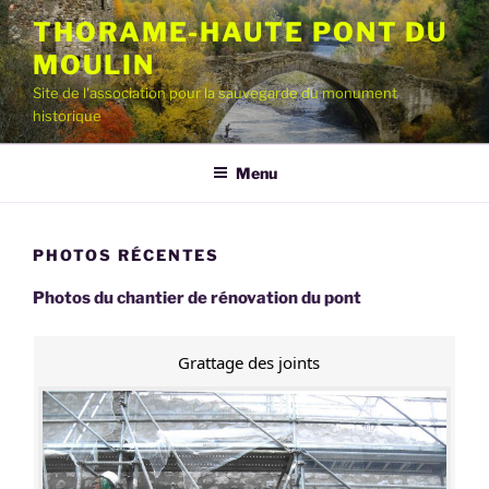
Aller
THORAME-HAUTE PONT DU
au
MOULIN
contenu
principal
Site de l'association pour la sauvegarde du monument
historique
Menu
PHOTOS RÉCENTES
Photos du chantier de rénovation du pont
Grattage des joints