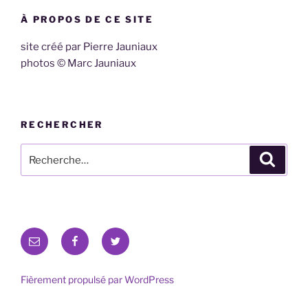
À PROPOS DE CE SITE
site créé par Pierre Jauniaux
photos © Marc Jauniaux
RECHERCHER
Recherche
Recher
pour
:
E-
Facebook
Twitter
mail
Fièrement propulsé par WordPress