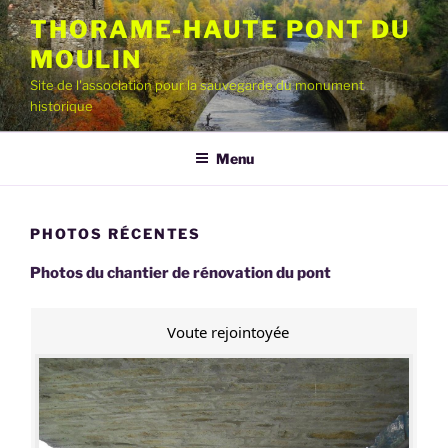
Aller
THORAME-HAUTE PONT DU
au
MOULIN
contenu
principal
Site de l'association pour la sauvegarde du monument
historique
Menu
PHOTOS RÉCENTES
Photos du chantier de rénovation du pont
Voute rejointoyée