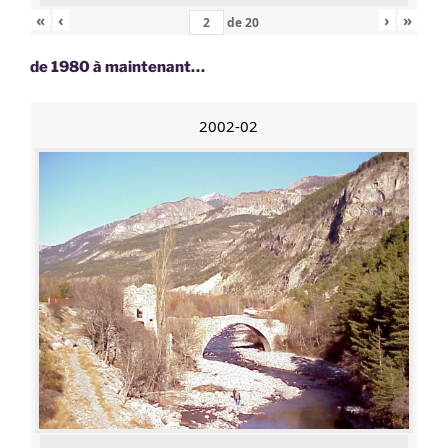
«
‹
›
»
de
20
de 1980 à maintenant…
2002-02