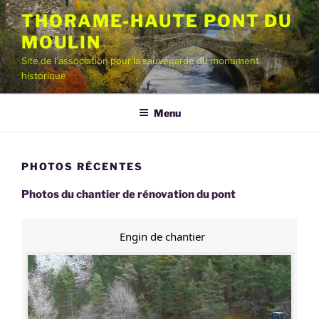
Aller
THORAME-HAUTE PONT DU
au
MOULIN
contenu
principal
Site de l'association pour la sauvegarde du monument
historique
Menu
PHOTOS RÉCENTES
Photos du chantier de rénovation du pont
Engin de chantier