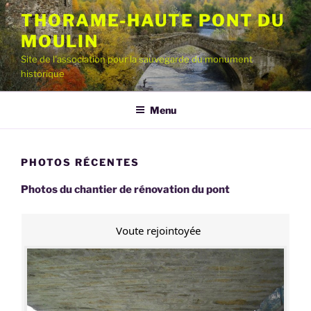
Aller
THORAME-HAUTE PONT DU
au
MOULIN
contenu
principal
Site de l'association pour la sauvegarde du monument
historique
Menu
PHOTOS RÉCENTES
Photos du chantier de rénovation du pont
Voute rejointoyée