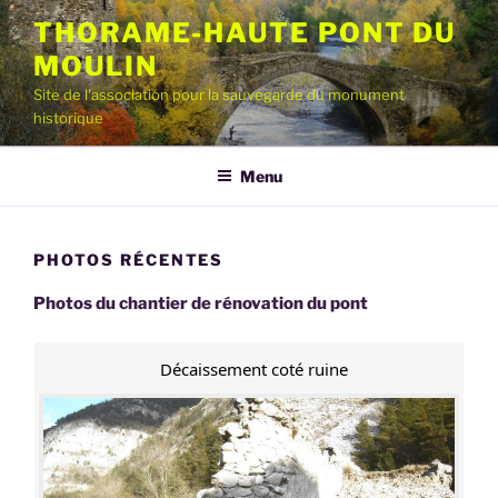
Aller
THORAME-HAUTE PONT DU
au
MOULIN
contenu
principal
Site de l'association pour la sauvegarde du monument
historique
Menu
PHOTOS RÉCENTES
Photos du chantier de rénovation du pont
Décaissement coté ruine