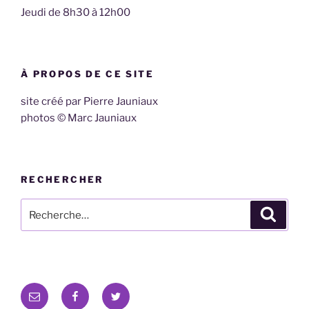
Jeudi de 8h30 à 12h00
À PROPOS DE CE SITE
site créé par Pierre Jauniaux
photos © Marc Jauniaux
RECHERCHER
Recherche
Recher
pour
:
E-
Facebook
Twitter
mail