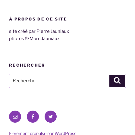
À PROPOS DE CE SITE
site créé par Pierre Jauniaux
photos © Marc Jauniaux
RECHERCHER
Recherche
Recher
pour
:
E-
Facebook
Twitter
mail
Fièrement propulsé par WordPress