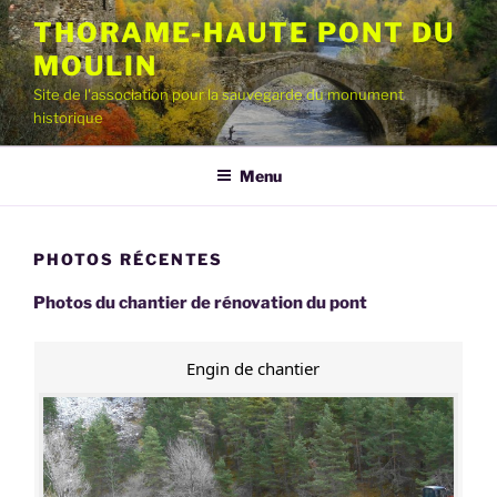
Aller
THORAME-HAUTE PONT DU
au
MOULIN
contenu
principal
Site de l'association pour la sauvegarde du monument
historique
Menu
PHOTOS RÉCENTES
Photos du chantier de rénovation du pont
Engin de chantier