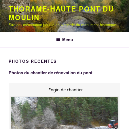
Aller
THORAME-HAUTE PONT DU
au
MOULIN
contenu
principal
Site de l'association pour la sauvegarde du monument historique
Menu
PHOTOS RÉCENTES
Photos du chantier de rénovation du pont
Engin de chantier