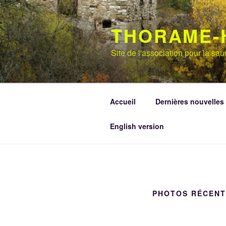
Aller
au
THORAME-
contenu
principal
Site de l'association pour la s
Accueil
Dernières nouvelles
English version
PHOTOS RÉCENT