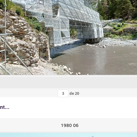
de
20
ant…
1980 06