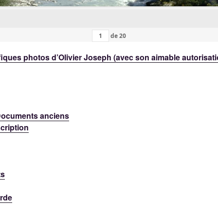
de
20
iques photos d’Olivier Joseph (avec son aimable autorisat
 Documents anciens
cription
ts
rde