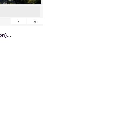
›
»
ion)…