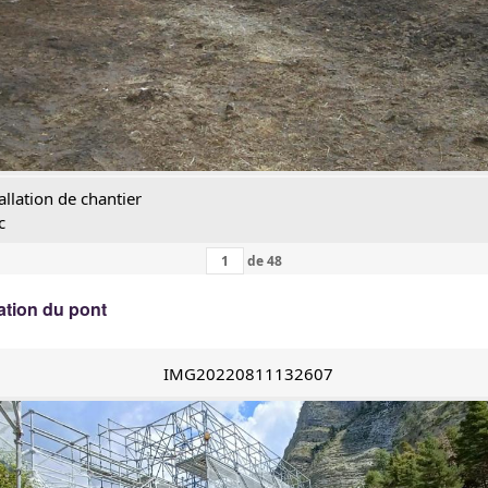
allation de chantier
c
de
48
ation du pont
IMG20220811132607