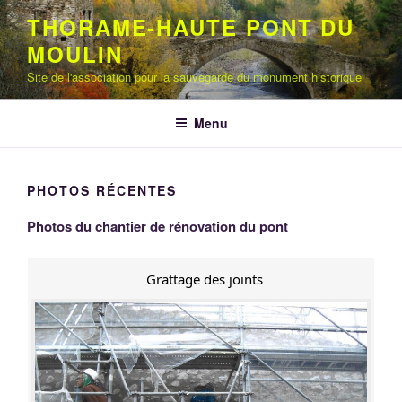
Aller
THORAME-HAUTE PONT DU
au
MOULIN
contenu
principal
Site de l'association pour la sauvegarde du monument historique
Menu
PHOTOS RÉCENTES
Photos du chantier de rénovation du pont
Grattage des joints