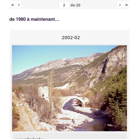
«
‹
›
»
de
20
de 1980 à maintenant…
2002-02