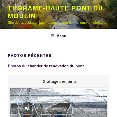
Aller
THORAME-HAUTE PONT DU
au
MOULIN
contenu
principal
Site de l'association pour la sauvegarde du monument historique
Menu
PHOTOS RÉCENTES
Photos du chantier de rénovation du pont
Grattage des joints