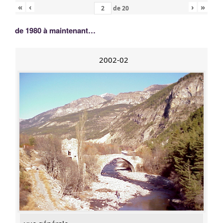
«
‹
›
»
de
20
de 1980 à maintenant…
2002-02