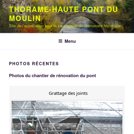
Aller
THORAME-HAUTE PONT DU
au
MOULIN
contenu
principal
Site de l'association pour la sauvegarde du monument historique
Menu
PHOTOS RÉCENTES
Photos du chantier de rénovation du pont
Grattage des joints