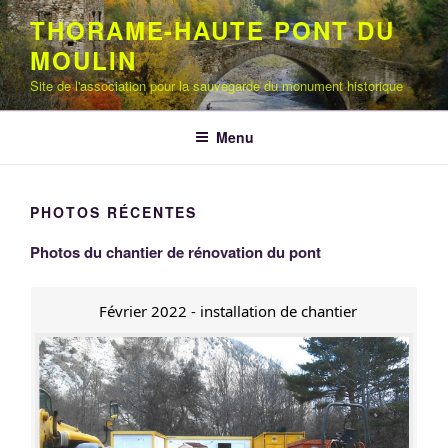
Aller
THORAME-HAUTE PONT DU
au
MOULIN
contenu
principal
Site de l'association pour la sauvegarde du monument historique
Menu
PHOTOS RÉCENTES
Photos du chantier de rénovation du pont
Février 2022 - installation de chantier