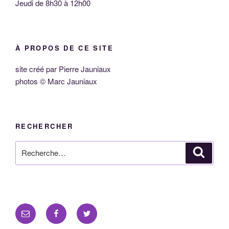
Jeudi de 8h30 à 12h00
À PROPOS DE CE SITE
site créé par Pierre Jauniaux
photos © Marc Jauniaux
RECHERCHER
Recherche
Reche
pour
:
E-
Facebook
Twitter
mail