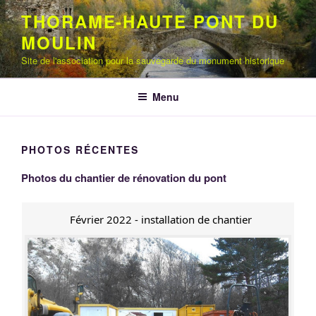
Aller
THORAME-HAUTE PONT DU
au
MOULIN
contenu
principal
Site de l'association pour la sauvegarde du monument historique
Menu
PHOTOS RÉCENTES
Photos du chantier de rénovation du pont
Février 2022 - installation de chantier