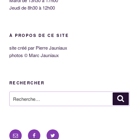
Mardi de 13h30 à 17h00
Jeudi de 8h30 à 12h00
À PROPOS DE CE SITE
site créé par Pierre Jauniaux
photos © Marc Jauniaux
RECHERCHER
Recherche
Reche
pour
:
E-
Facebook
Twitter