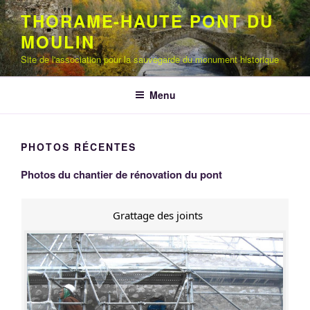
Aller
THORAME-HAUTE PONT DU
au
MOULIN
contenu
principal
Site de l'association pour la sauvegarde du monument historique
Menu
PHOTOS RÉCENTES
Photos du chantier de rénovation du pont
Grattage des joints