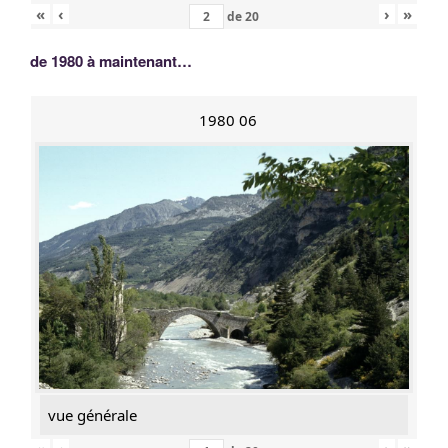
«
‹
›
»
de
20
de 1980 à maintenant…
1980 06
vue générale