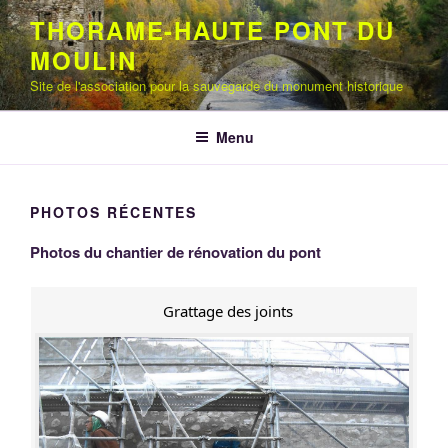
Aller
THORAME-HAUTE PONT DU
au
MOULIN
contenu
principal
Site de l'association pour la sauvegarde du monument historique
Menu
PHOTOS RÉCENTES
Photos du chantier de rénovation du pont
Grattage des joints