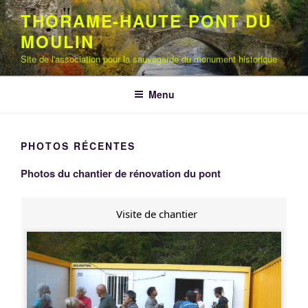
Aller
THORAME-HAUTE PONT DU
au
MOULIN
contenu
principal
Site de l'association pour la sauvegarde du monument historique
Menu
PHOTOS RÉCENTES
Photos du chantier de rénovation du pont
Visite de chantier