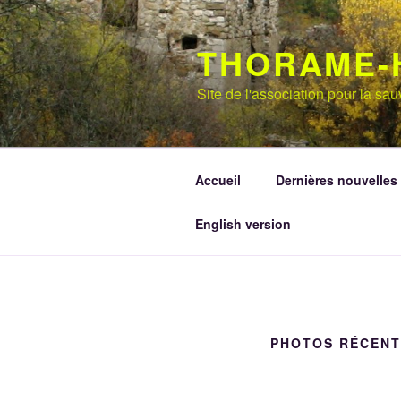
Aller
au
THORAME-
contenu
principal
Site de l'association pour la s
Accueil
Dernières nouvelles
English version
PHOTOS RÉCENT