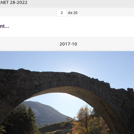
ANET 28-2022
de
20
ant…
2017-10