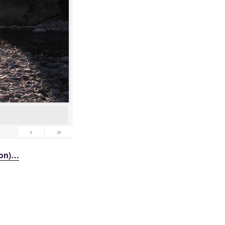
›
»
ion)…