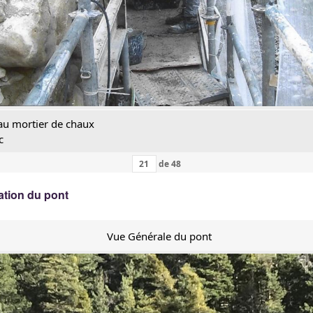
 au mortier de chaux
c
de
48
ation du pont
Vue Générale du pont