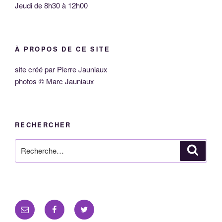
Jeudi de 8h30 à 12h00
À PROPOS DE CE SITE
site créé par Pierre Jauniaux
photos © Marc Jauniaux
RECHERCHER
Recherche
Reche
pour
:
E-
Facebook
Twitter
mail