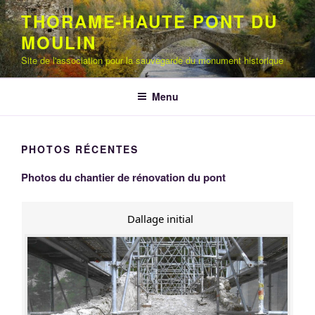
Aller
THORAME-HAUTE PONT DU
au
MOULIN
contenu
principal
Site de l'association pour la sauvegarde du monument historique
Menu
PHOTOS RÉCENTES
Photos du chantier de rénovation du pont
Dallage initial