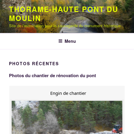
Aller
THORAME-HAUTE PONT DU
au
MOULIN
contenu
principal
Site de l'association pour la sauvegarde du monument historique
Menu
PHOTOS RÉCENTES
Photos du chantier de rénovation du pont
Engin de chantier