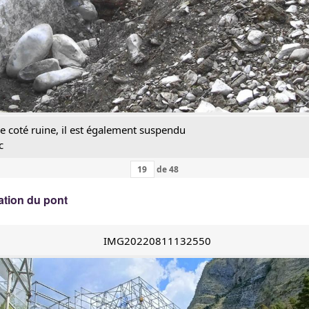
 coté ruine, il est également suspendu
c
de
48
ation du pont
IMG20220811132550