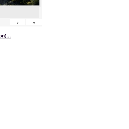
›
»
ion)…