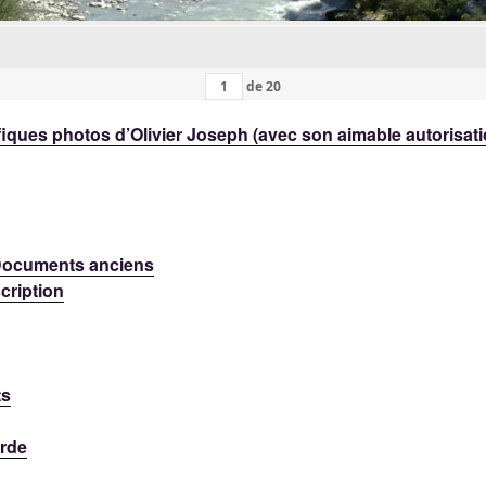
de
20
iques photos d’Olivier Joseph (avec son aimable autorisat
 Documents anciens
cription
ts
rde