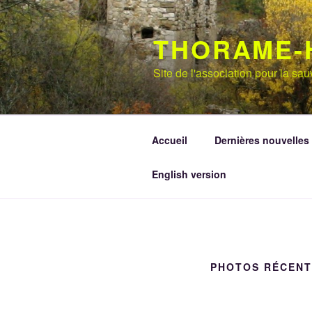
Aller
au
THORAME-
contenu
principal
Site de l'association pour la s
Accueil
Dernières nouvelles
English version
PHOTOS RÉCENT