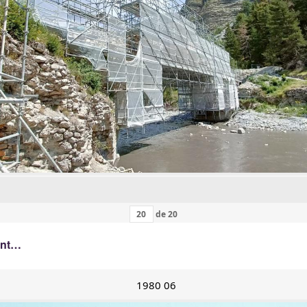
de
20
ant…
1980 06