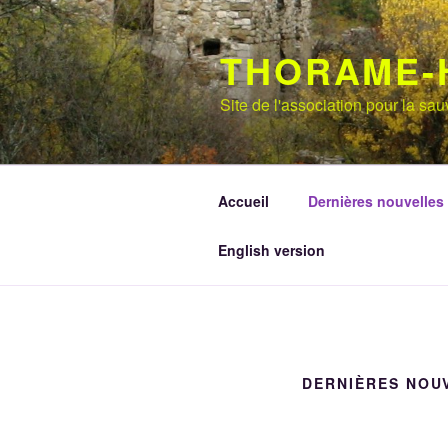
Aller
au
THORAME-
contenu
principal
Site de l'association pour la s
Accueil
Dernières nouvelles
English version
DERNIÈRES NOU