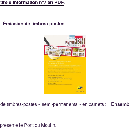
ettre d’information n°7 en PDF
.
: Émission de timbres-postes
 de timbres-postes « semi-permanents » en carnets : «
Ensembl
présente le Pont du Moulin.