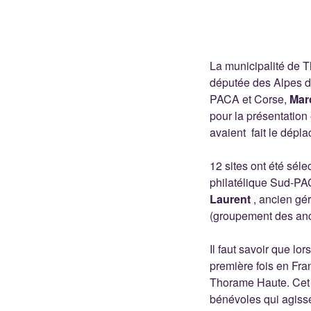
La municipalité de 
députée des Alpes 
PACA et Corse,
Mar
pour la présentation
avaient fait le dépl
12 sites ont été séle
philatélique Sud-PAC
Laurent
, ancien gér
(groupement des anci
Il faut savoir que lor
première fois en Fra
Thorame Haute. Cet h
bénévoles qui agiss