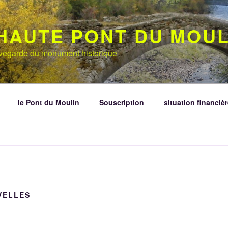
HAUTE PONT DU MOUL
auvegarde du monument historique
le Pont du Moulin
Souscription
situation financièr
VELLES