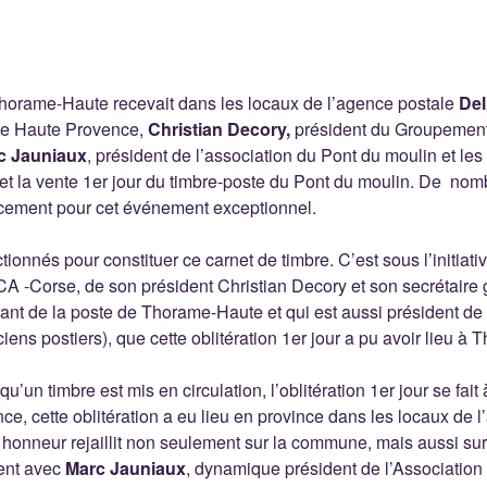
Thorame-Haute recevait dans les locaux de l’agence postale
Del
de Haute Provence,
Christian Decory,
président du Groupement 
c Jauniaux
, président de l’association du Pont du moulin et les 
 et la vente 1er jour du timbre-poste du Pont du moulin. De nomb
acement pour cet événement exceptionnel.
ctionnés pour constituer ce carnet de timbre. C’est sous l’initia
A -Corse, de son président Christian Decory et son secrétaire
ant de la poste de Thorame-Haute et qui est aussi président de
ens postiers), que cette oblitération 1er jour a pu avoir lieu à
squ’un timbre est mis en circulation, l’oblitération 1er jour se fait
nce, cette oblitération a eu lieu en province dans les locaux de 
onneur rejaillit non seulement sur la commune, mais aussi sur l
ent avec
Marc Jauniaux
, dynamique président de l’Associatio