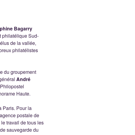
phine Bagarry
philatélique Sud-
élus de la vallée,
reux philatélistes
tive du groupement
 général
André
 Philopostel
 Thorame Haute.
 à Paris. Pour la
l’agence postale de
e travail de tous les
n de sauvegarde du