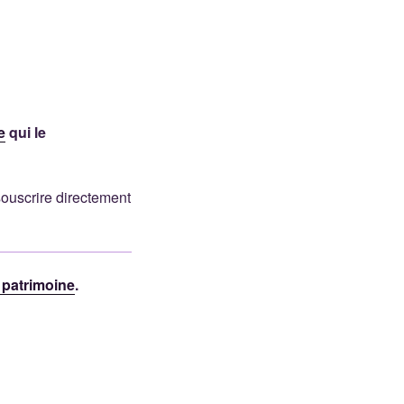
e
qui le
souscrire directement
 patrimoine
.