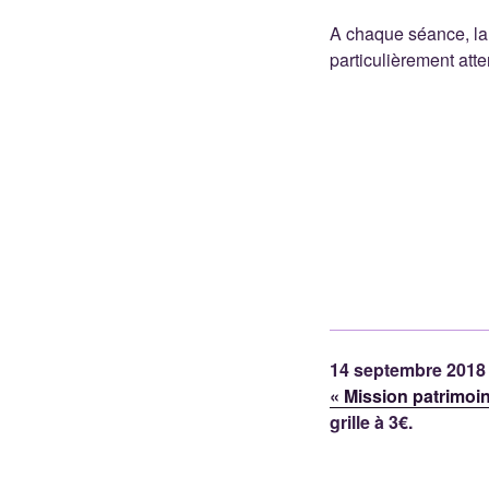
A chaque séance, la 
particulièrement atten
14 septembre 2018 
« Mission patrimoi
grille à 3€.