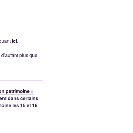
iquant
ici
.
 d’autant plus que
on patrimoine »
ent dans certains
oine les 15 et 16