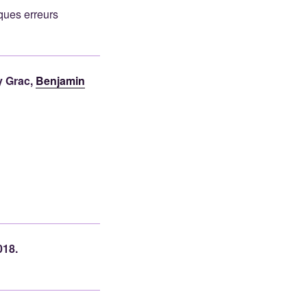
ques erreurs
y Grac,
Benjamin
018.