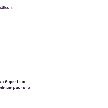
uditeurs
’un
Super Loto
minimum pour une