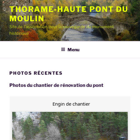
Aller
THORAME-HAUTE PONT DU
au
MOULIN
contenu
principal
Site de l'association pour la sauvegarde du monument
historique
Menu
PHOTOS RÉCENTES
Photos du chantier de rénovation du pont
Engin de chantier