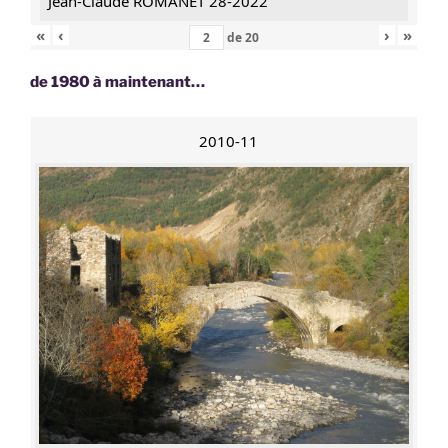
Jean-Claude ROMANET 28-2022
«
‹
›
»
de
20
de 1980 à maintenant…
2010-11