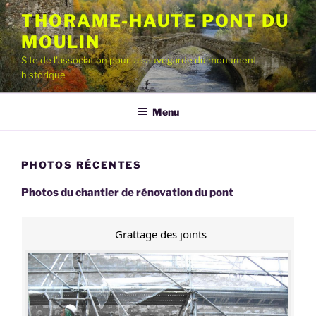
Aller
THORAME-HAUTE PONT DU
au
MOULIN
contenu
principal
Site de l'association pour la sauvegarde du monument
historique
Menu
PHOTOS RÉCENTES
Photos du chantier de rénovation du pont
Grattage des joints