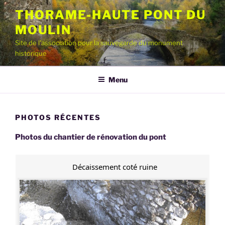
Aller
THORAME-HAUTE PONT DU
au
MOULIN
contenu
principal
Site de l'association pour la sauvegarde du monument
historique
Menu
PHOTOS RÉCENTES
Photos du chantier de rénovation du pont
Décaissement coté ruine