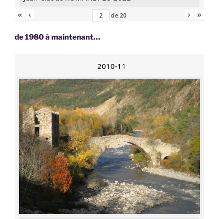
«
‹
›
»
de
20
de 1980 à maintenant…
2010-11