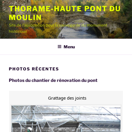
Aller
THORAME-HAUTE PONT DU
au
MOULIN
contenu
principal
Site de l'association pour la sauvegarde du monument
historique
Menu
PHOTOS RÉCENTES
Photos du chantier de rénovation du pont
Grattage des joints