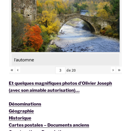
l'automne
«
‹
›
»
de
20
Et quelques magnifiques photos d’Olivier Joseph
(avec son aimable autorisation)…
Dénominations
Géographie
Historique
Cartes postales – Documents anciens