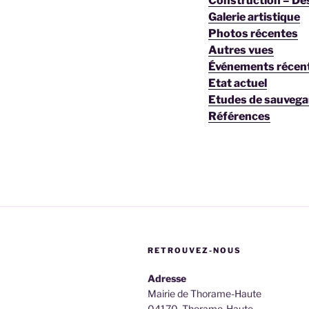
Construction – De
Galerie artistique
Photos récentes
Autres vues
Événements récen
Etat actuel
Etudes de sauvega
Références
RETROUVEZ-NOUS
Adresse
Mairie de Thorame-Haute
04170, Thorame-Haute