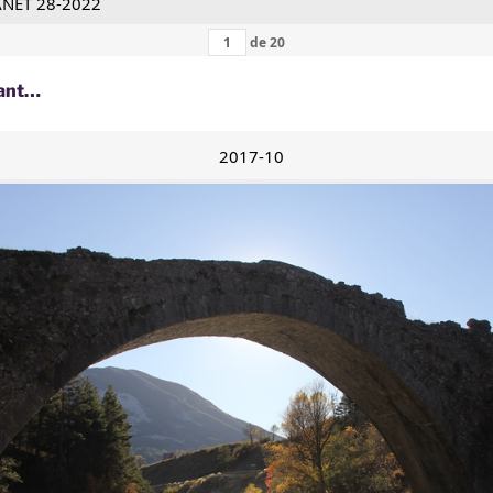
ANET 28-2022
de
20
nant…
2017-10