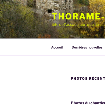
Aller
au
THORAME-
contenu
principal
Site de l'association pour la 
Accueil
Dernières nouvelles
PHOTOS RÉCEN
Photos du chantier