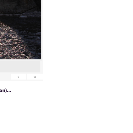
›
»
ion)…