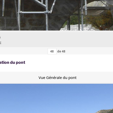
s
c
de
48
ation du pont
Vue Générale du pont