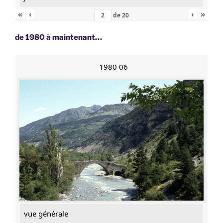
«
‹
›
»
de
20
de 1980 à maintenant…
1980 06
vue générale