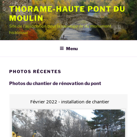
Aller
THORAME-HAUTE PONT DU
au
MOULIN
contenu
principal
Site de l'association pour la sauvegarde du monument
historique
Menu
PHOTOS RÉCENTES
Photos du chantier de rénovation du pont
Février 2022 - installation de chantier