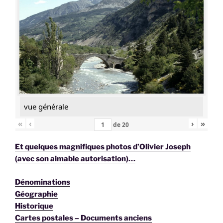
vue générale
«
‹
›
»
de
20
Et quelques magnifiques photos d’Olivier Joseph
(avec son aimable autorisation)…
Dénominations
Géographie
Historique
Cartes postales – Documents anciens