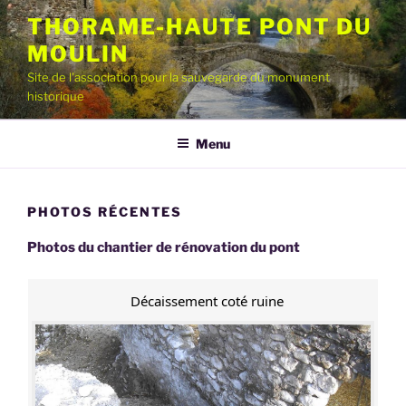
Aller
THORAME-HAUTE PONT DU
au
MOULIN
contenu
principal
Site de l'association pour la sauvegarde du monument
historique
Menu
PHOTOS RÉCENTES
Photos du chantier de rénovation du pont
Décaissement coté ruine