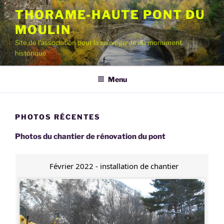
Aller
THORAME-HAUTE PONT DU
au
MOULIN
contenu
principal
Site de l'association pour la sauvegarde du monument
historique
Menu
PHOTOS RÉCENTES
Photos du chantier de rénovation du pont
Février 2022 - installation de chantier