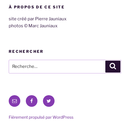
À PROPOS DE CE SITE
site créé par Pierre Jauniaux
photos © Marc Jauniaux
RECHERCHER
Recherche
Recher
pour
:
E-
Facebook
Twitter
mail
Fièrement propulsé par WordPress