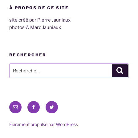
À PROPOS DE CE SITE
site créé par Pierre Jauniaux
photos © Marc Jauniaux
RECHERCHER
Recherche
Recher
pour
:
E-
Facebook
Twitter
mail
Fièrement propulsé par WordPress