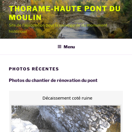
Aller
THORAME-HAUTE PONT DU
au
MOULIN
contenu
principal
Site de l'association pour la sauvegarde du monument
historique
Menu
PHOTOS RÉCENTES
Photos du chantier de rénovation du pont
Décaissement coté ruine