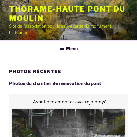
Aller
THORAME-HAUTE PONT DU
au
MOULIN
contenu
principal
Site de l'association pour la sauvegarde du monument
historique
Menu
PHOTOS RÉCENTES
Photos du chantier de rénovation du pont
Avant bec amont et aval rejointoyé