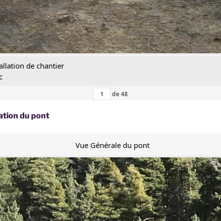
allation de chantier
c
de
48
ation du pont
Vue Générale du pont