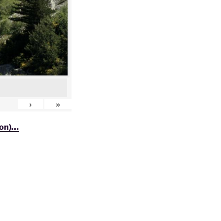
›
»
ion)…