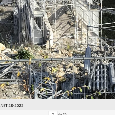
ANET 28-2022
de
20