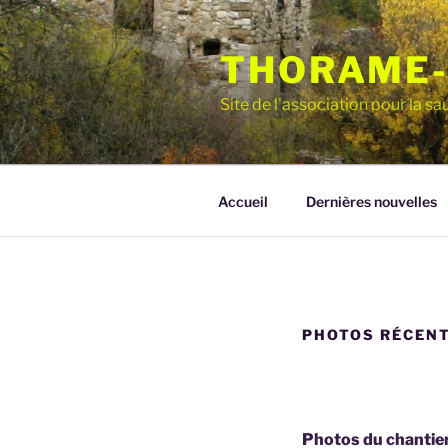
Aller
au
THORAME-
contenu
principal
Site de l'association pour la 
Accueil
Dernières nouvelles
PHOTOS RÉCEN
Photos du chantier