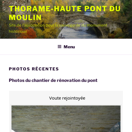
Aller
THORAME-HAUTE PONT DU
au
MOULIN
contenu
principal
Site de l'association pour la sauvegarde du monument
historique
Menu
PHOTOS RÉCENTES
Photos du chantier de rénovation du pont
Voute rejointoyée