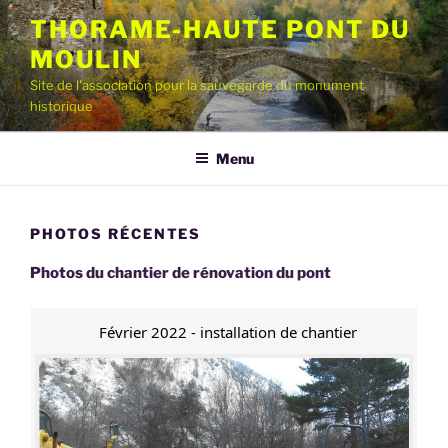
Aller
THORAME-HAUTE PONT DU
au
MOULIN
contenu
principal
Site de l'association pour la sauvegarde du monument
historique
Menu
PHOTOS RÉCENTES
Photos du chantier de rénovation du pont
Février 2022 - installation de chantier