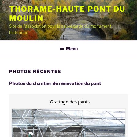
Aller
THORAME-HAUTE PONT DU
au
MOULIN
contenu
principal
Site de l'association pour la sauvegarde du monument
historique
Menu
PHOTOS RÉCENTES
Photos du chantier de rénovation du pont
Grattage des joints