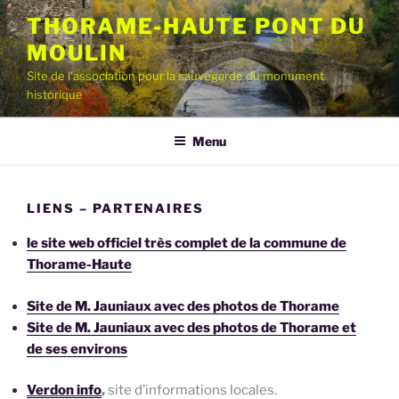
Aller
THORAME-HAUTE PONT DU
au
MOULIN
contenu
principal
Site de l'association pour la sauvegarde du monument
historique
Menu
LIENS – PARTENAIRES
le site web officiel très complet de la commune de
Thorame-Haute
Site de M. Jauniaux avec des photos de Thorame
Site de M. Jauniaux avec des photos de Thorame et
de ses environs
Verdon info
,
site d’informations locales.