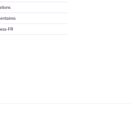
ations
entaires
ress-FR