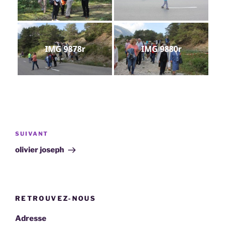
IMG 9878r
IMG 9880r
Navigation
de
Article
SUIVANT
l’article
suivant
olivier joseph
RETROUVEZ-NOUS
Adresse