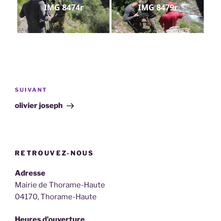
IMG 8474r
IMG 8479r
Navigation
de
Article
SUIVANT
l’article
suivant
olivier joseph
RETROUVEZ-NOUS
Adresse
Mairie de Thorame-Haute
04170, Thorame-Haute
Heures d’ouverture