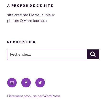
À PROPOS DE CE SITE
site créé par Pierre Jauniaux
photos © Marc Jauniaux
RECHERCHER
Recherche
Recher
pour
:
E-
Facebook
Twitter
mail
Fièrement propulsé par WordPress