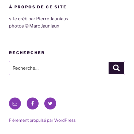
À PROPOS DE CE SITE
site créé par Pierre Jauniaux
photos © Marc Jauniaux
RECHERCHER
Recherche
Recher
pour
:
E-
Facebook
Twitter
mail
Fièrement propulsé par WordPress