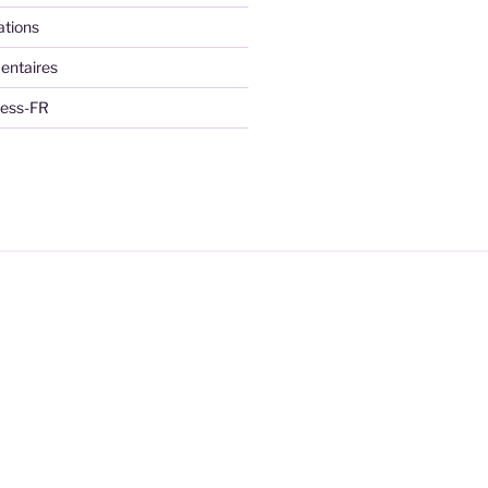
ations
entaires
ress-FR