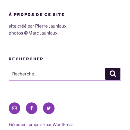
À PROPOS DE CE SITE
site créé par Pierre Jauniaux
photos © Marc Jauniaux
RECHERCHER
Recherche
Recher
pour
:
E-
Facebook
Twitter
mail
Fièrement propulsé par WordPress