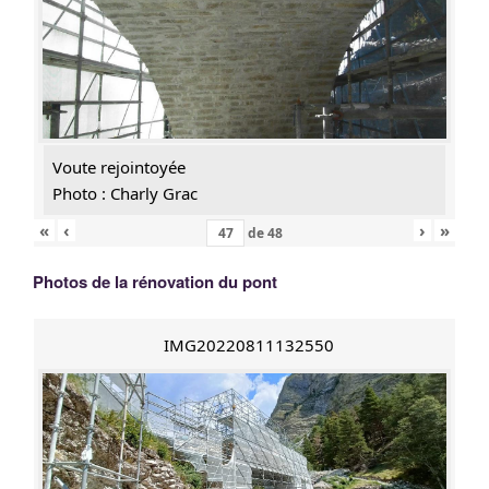
Voute rejointoyée
Photo : Charly Grac
«
‹
›
»
de
48
Photos de la rénovation du pont
IMG20220811132550