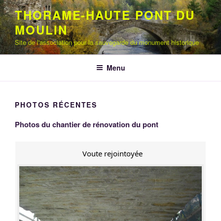
Aller
THORAME-HAUTE PONT DU
au
MOULIN
contenu
principal
Site de l'association pour la sauvegarde du monument historique
Menu
PHOTOS RÉCENTES
Photos du chantier de rénovation du pont
Voute rejointoyée